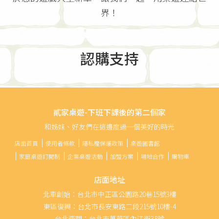
界！
認購支持
貳家桌遊-下班下課後的第二個家
和姊妹、好友們在這邊度過一個美好的時光
店面首頁
使用者條款
隱私權保護政策
桌遊圖書館
家庭桌遊訂閱制
企業桌遊活動
加盟方案
場地合作
購物車
店面地址
北車創始：台北市中正區公園路20巷15號3樓
東區復興：台北市長安東路二段215號10樓-4
台北西門：台北市萬華區內江街38號