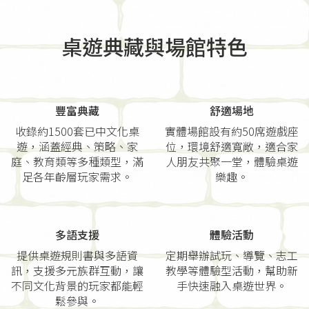
桌遊典藏與場館特色
豐富典藏
舒適場地
收錄約1500套已中文化桌
實體場館設有約50席遊戲座
遊，涵蓋經典、策略、家
位，環境舒適寬敞，適合家
庭、教育類等多種類型，滿
人朋友共聚一堂，體驗桌遊
足各年齡層玩家需求。
樂趣。
多語支援
體驗活動
提供桌遊規則書與多語資
定期舉辦試玩、導覽、志工
訊，支援多元族群互動，讓
教學等體驗型活動，幫助新
不同文化背景的玩家都能輕
手快速融入桌遊世界。
鬆參與。