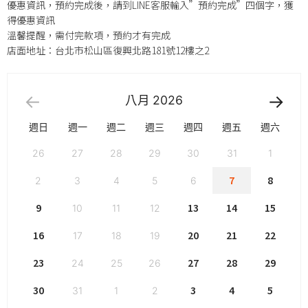
優惠資訊，預約完成後，請到LINE客服輸入”預約完成”四個字，獲
得優惠資訊
溫馨提醒，需付完款項，預約才有完成
店面地址：台北市松山區復興北路181號12樓之2
八月
2026
週日
週一
週二
週三
週四
週五
週六
26
27
28
29
30
31
1
7
8
2
3
4
5
6
9
13
14
15
10
11
12
16
20
21
22
17
18
19
23
27
28
29
24
25
26
30
3
4
5
31
1
2