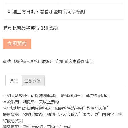
點選上方日期，看看哪些時段可供預訂
購買此商品將獲得
250
點數
立即預約
貨號:
B.藍色8人桌松山慶城店
分類:
貳家桌遊慶城店
資訊
注意事項
＊如人數較多，可以選2個桌以上放進購物車，同時結帳即可
＊較熱門，請提早一天以上預約
＊全場地均為自助桌遊模式，如需教學請預約”教學小天使”
優惠資訊，預約完成後，請到LINE客服輸入”預約完成”四個字，獲
得優惠資訊
溫馨提醒，需付完款項，預約才有完成