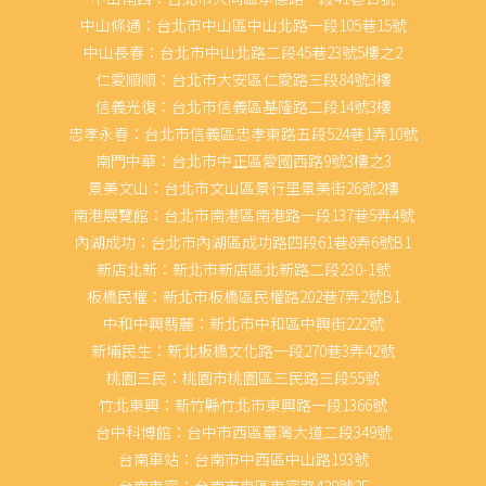
中山條通：台北市中山區中山北路一段105巷15號
中山長春：台北市中山北路二段45巷23號5樓之2
仁愛順順：台北市大安區仁愛路三段84號3樓
信義光復：台北市信義區基隆路二段14號3樓
忠孝永春：台北市信義區忠孝東路五段524巷1弄10號
南門中華：台北市中正區愛國西路9號3樓之3
景美文山：台北市文山區景行里景美街26號2樓
南港展覽館：台北市南港區南港路一段137巷5弄4號
內湖成功：台北市內湖區成功路四段61巷8弄6號B1
新店北新：新北市新店區北新路二段230-1號
板橋民權：新北市板橋區民權路202巷7弄2號B1
中和中興翡麗：新北市中和區中興街222號
新埔民生：新北板橋文化路一段270巷3弄42號
桃園三民：桃園市桃園區三民路三段55號
竹北東興：新竹縣竹北市東興路一段1366號
台中科博館：台中市西區臺灣大道二段349號
台南車站：台南市中西區中山路193號
台南東寧：台南市東區東寧路429號2F