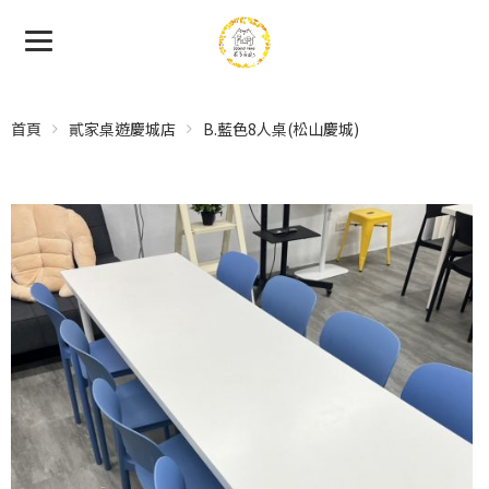
首頁
貳家桌遊慶城店
B.藍色8人桌(松山慶城)