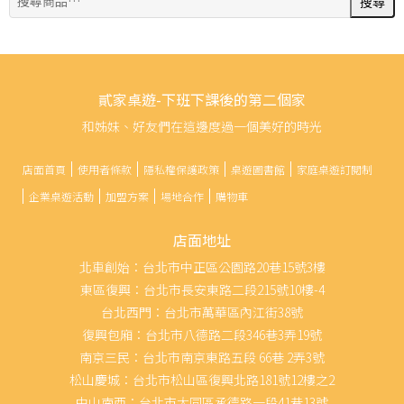
搜尋
尋:
貳家桌遊-下班下課後的第二個家
和姊妹、好友們在這邊度過一個美好的時光
店面首頁
使用者條款
隱私權保護政策
桌遊圖書館
家庭桌遊訂閱制
企業桌遊活動
加盟方案
場地合作
購物車
店面地址
北車創始：台北市中正區公園路20巷15號3樓
東區復興：台北市長安東路二段215號10樓-4
台北西門：台北市萬華區內江街38號
復興包廂：台北市八德路二段346巷3弄19號
南京三民：台北市南京東路五段 66巷 2弄3號
松山慶城：台北市松山區復興北路181號12樓之2
中山南西：台北市大同區承德路一段41巷13號