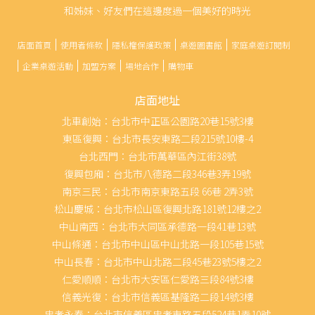
和姊妹、好友們在這邊度過一個美好的時光
店面首頁
使用者條款
隱私權保護政策
桌遊圖書館
家庭桌遊訂閱制
企業桌遊活動
加盟方案
場地合作
購物車
店面地址
北車創始：台北市中正區公園路20巷15號3樓
東區復興：台北市長安東路二段215號10樓-4
台北西門：台北市萬華區內江街38號
復興包廂：台北市八德路二段346巷3弄19號
南京三民：台北市南京東路五段 66巷 2弄3號
松山慶城：台北市松山區復興北路181號12樓之2
中山南西：台北市大同區承德路一段41巷13號
中山條通：台北市中山區中山北路一段105巷15號
中山長春：台北市中山北路二段45巷23號5樓之2
仁愛順順：台北市大安區仁愛路三段84號3樓
信義光復：台北市信義區基隆路二段14號3樓
忠孝永春：台北市信義區忠孝東路五段524巷1弄10號