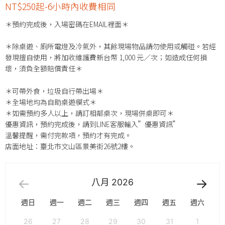
NT$250起-6小時內收費相同
＊預約完成後，入場密碼在EMAIL裡面＊
＊除桌遊、廁所電燈及冷氣外，其餘現場物品請勿使用或觸碰。若經
發現擅自使用，將加收維護費新台幣 1,000 元／次；如造成任何損
壞，須負全額賠償責任＊
＊可帶外食，垃圾自行帶出場＊
＊全場地均為自助桌遊模式＊
＊如需預約多人以上，請訂相鄰桌次，現場併桌即可＊
優惠資訊，預約完成後，請到LINE客服輸入”優惠資訊”
溫馨提醒，需付完款項，預約才有完成。
店面地址：臺北市文山區景美街26號2樓。
八月
2026
週日
週一
週二
週三
週四
週五
週六
26
27
28
29
30
31
1