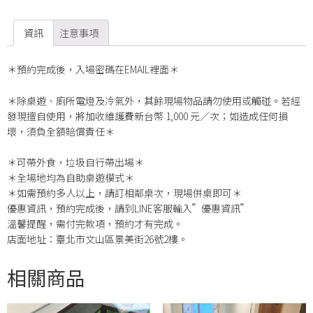
資訊
注意事項
＊預約完成後，入場密碼在EMAIL裡面＊
＊除桌遊、廁所電燈及冷氣外，其餘現場物品請勿使用或觸碰。若經
發現擅自使用，將加收維護費新台幣 1,000 元／次；如造成任何損
壞，須負全額賠償責任＊
＊可帶外食，垃圾自行帶出場＊
＊全場地均為自助桌遊模式＊
＊如需預約多人以上，請訂相鄰桌次，現場併桌即可＊
優惠資訊，預約完成後，請到LINE客服輸入”優惠資訊”
溫馨提醒，需付完款項，預約才有完成。
店面地址：臺北市文山區景美街26號2樓。
相關商品