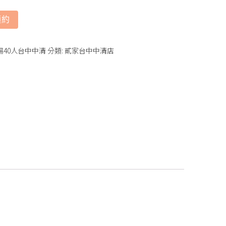
預約
包場40人台中中清
分類:
貳家台中中清店