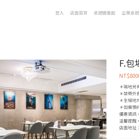
登入
店面首頁
桌遊圖書館
企業桌遊
F.包
NT$8
＊場地另有
＊禁帶外
＊全場地
＊如需預
優惠資訊，
溫馨提醒
店面地址：