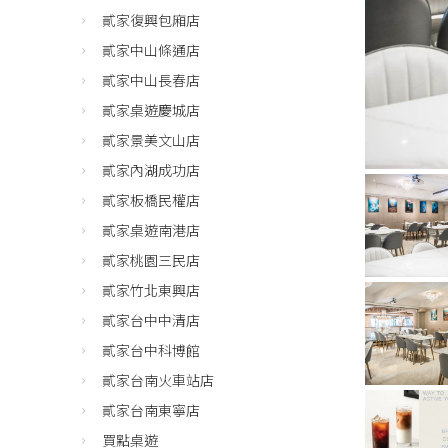
貳家復興包廂店
貳家中山條通店
貳家中山長春店
貳家桌遊慶城店
貳家景美文山店
貳家內湖成功店
貳家板橋民權店
貳家桌遊南港店
貳家桃園三民店
貳家竹北東興店
貳家台中中清店
貳家台中科博館
貳家台南火車站店
貳家台南東寧店
買點桌遊