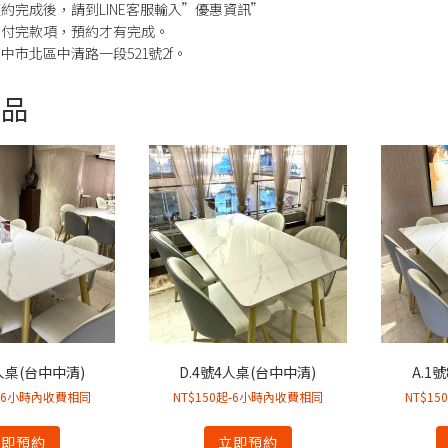
約完成後，請到LINE客服輸入”優惠資訊”
需付完款項，預約才有完成。
中市北區中清路一段521號2f。
商品
8人桌(台中中清)
D.4號4人桌(台中中清)
A.1
起-6小時內收費相同
NT$150起-6小時內收費相同
NT$1
立即預約
立即預約