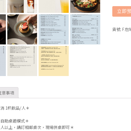
立即
貨號:
F.
注意事項
消 1杯飲品/人＊
＊
為自助桌遊模式＊
多人以上，請訂相鄰桌次，現場併桌即可＊