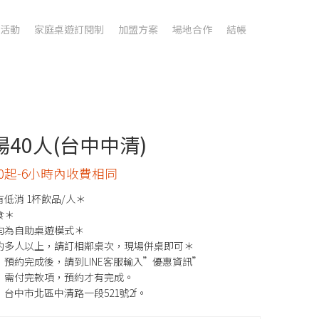
活動
家庭桌遊訂閱制
加盟方案
場地合作
結帳
場40人(台中中清)
000起-6小時內收費相同
低消 1杯飲品/人＊
食＊
均為自助桌遊模式＊
約多人以上，請訂相鄰桌次，現場併桌即可＊
預約完成後，請到LINE客服輸入”優惠資訊”
，需付完款項，預約才有完成。
台中市北區中清路一段521號2f。