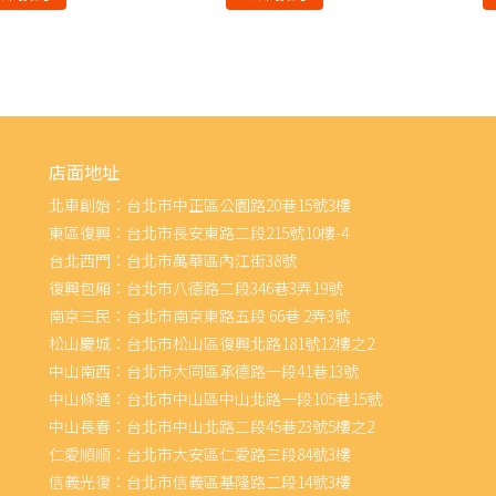
店面地址
北車創始：台北市中正區公園路20巷15號3樓
東區復興：台北市長安東路二段215號10樓-4
台北西門：台北市萬華區內江街38號
復興包廂：台北市八德路二段346巷3弄19號
南京三民：台北市南京東路五段 66巷 2弄3號
松山慶城：台北市松山區復興北路181號12樓之2
中山南西：台北市大同區承德路一段41巷13號
中山條通：台北市中山區中山北路一段105巷15號
中山長春：台北市中山北路二段45巷23號5樓之2
仁愛順順：台北市大安區仁愛路三段84號3樓
信義光復：台北市信義區基隆路二段14號3樓