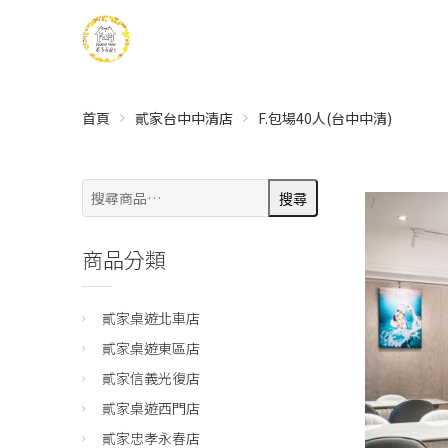
首頁
貳家台中中清店
F.包場40人(台中中清)
搜
搜尋
尋:
商品分類
貳家桌遊北車店
貳家桌遊東區店
貳家信義光復店
貳家桌遊西門店
貳家忠孝永春店