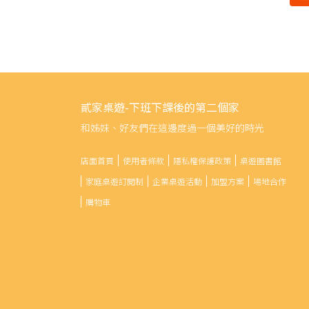
貳家桌遊-下班下課後的第二個家
和姊妹、好友們在這邊度過一個美好的時光
店面首頁
使用者條款
隱私權保護政策
桌遊圖書館
家庭桌遊訂閱制
企業桌遊活動
加盟方案
場地合作
購物車