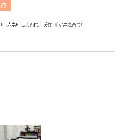
預約
包廂12人桌B1台北西門店
分類:
貳家桌遊西門店