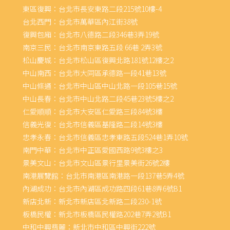
東區復興：台北市長安東路二段215號10樓-4
台北西門：台北市萬華區內江街38號
復興包廂：台北市八德路二段346巷3弄19號
南京三民：台北市南京東路五段 66巷 2弄3號
松山慶城：台北市松山區復興北路181號12樓之2
中山南西：台北市大同區承德路一段41巷13號
中山條通：台北市中山區中山北路一段105巷15號
中山長春：台北市中山北路二段45巷23號5樓之2
仁愛順順：台北市大安區仁愛路三段84號3樓
信義光復：台北市信義區基隆路二段14號3樓
忠孝永春：台北市信義區忠孝東路五段524巷1弄10號
南門中華：台北市中正區愛國西路9號3樓之3
景美文山：台北市文山區景行里景美街26號2樓
南港展覽館：台北市南港區南港路一段137巷5弄4號
內湖成功：台北市內湖區成功路四段61巷8弄6號B1
新店北新：新北市新店區北新路二段230-1號
板橋民權：新北市板橋區民權路202巷7弄2號B1
中和中興翡麗：新北市中和區中興街222號