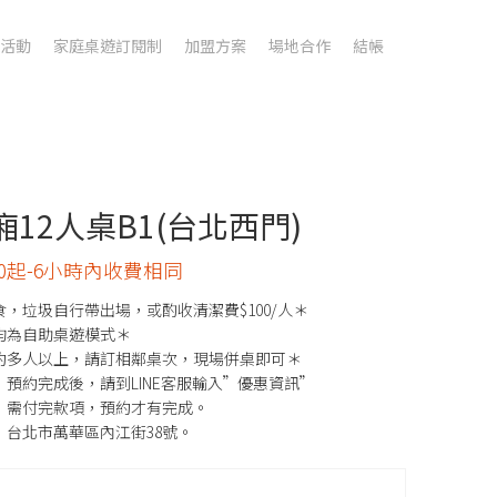
活動
家庭桌遊訂閱制
加盟方案
場地合作
結帳
廂12人桌B1(台北西門)
600起-6小時內收費相同
，垃圾自行帶出場，或酌收清潔費$100/人＊
均為自助桌遊模式＊
約多人以上，請訂相鄰桌次，現場併桌即可＊
預約完成後，請到LINE客服輸入”優惠資訊”
，需付完款項，預約才有完成。
：台北市萬華區內江街38號。