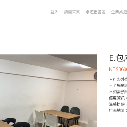
登入
店面首頁
桌遊圖書館
企業桌遊
E.包
NT$3
＊可帶外食
＊全場地
＊如需預
優惠資訊，
溫馨提醒
店面地址