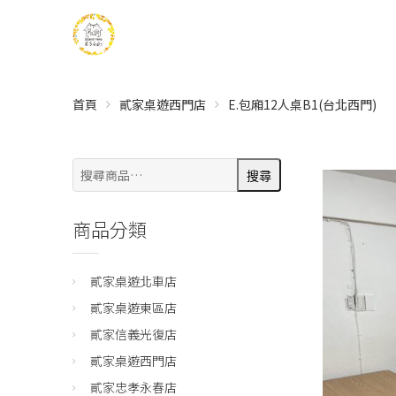
首頁
貳家桌遊西門店
E.包廂12人桌B1(台北西門)
搜
搜尋
尋:
商品分類
貳家桌遊北車店
貳家桌遊東區店
貳家信義光復店
貳家桌遊西門店
貳家忠孝永春店