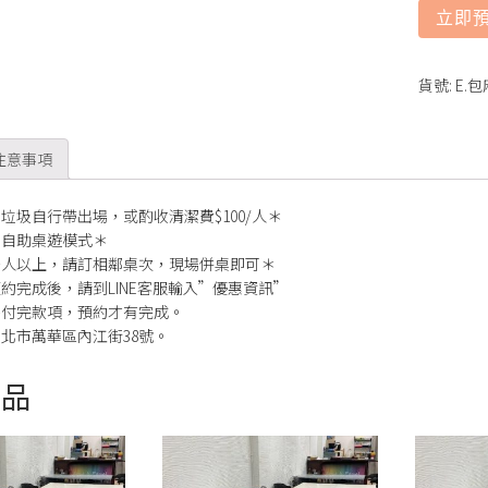
立即
貨號:
E.
注意事項
垃圾自行帶出場，或酌收清潔費$100/人＊
為自助桌遊模式＊
多人以上，請訂相鄰桌次，現場併桌即可＊
約完成後，請到LINE客服輸入”優惠資訊”
需付完款項，預約才有完成。
北市萬華區內江街38號。
商品