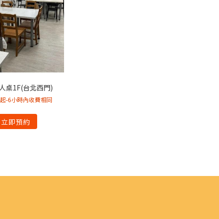
4人桌1F(台北西門)
50起-6小時內收費相同
立即預約