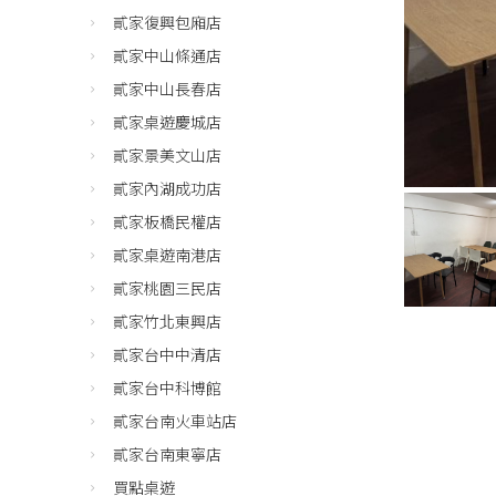
貳家復興包廂店
貳家中山條通店
貳家中山長春店
貳家桌遊慶城店
貳家景美文山店
貳家內湖成功店
貳家板橋民權店
貳家桌遊南港店
貳家桃園三民店
貳家竹北東興店
貳家台中中清店
貳家台中科博館
貳家台南火車站店
貳家台南東寧店
買點桌遊