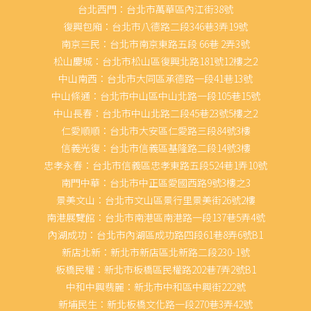
台北西門：台北市萬華區內江街38號
復興包廂：台北市八德路二段346巷3弄19號
南京三民：台北市南京東路五段 66巷 2弄3號
松山慶城：台北市松山區復興北路181號12樓之2
中山南西：台北市大同區承德路一段41巷13號
中山條通：台北市中山區中山北路一段105巷15號
中山長春：台北市中山北路二段45巷23號5樓之2
仁愛順順：台北市大安區仁愛路三段84號3樓
信義光復：台北市信義區基隆路二段14號3樓
忠孝永春：台北市信義區忠孝東路五段524巷1弄10號
南門中華：台北市中正區愛國西路9號3樓之3
景美文山：台北市文山區景行里景美街26號2樓
南港展覽館：台北市南港區南港路一段137巷5弄4號
內湖成功：台北市內湖區成功路四段61巷8弄6號B1
新店北新：新北市新店區北新路二段230-1號
板橋民權：新北市板橋區民權路202巷7弄2號B1
中和中興翡麗：新北市中和區中興街222號
新埔民生：新北板橋文化路一段270巷3弄42號