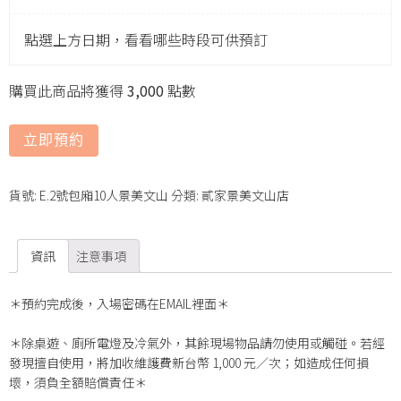
點選上方日期，看看哪些時段可供預訂
購買此商品將獲得
3,000
點數
立即預約
貨號:
E.2號包廂10人景美文山
分類:
貳家景美文山店
資訊
注意事項
＊預約完成後，入場密碼在EMAIL裡面＊
＊除桌遊、廁所電燈及冷氣外，其餘現場物品請勿使用或觸碰。若經
發現擅自使用，將加收維護費新台幣 1,000 元／次；如造成任何損
壞，須負全額賠償責任＊