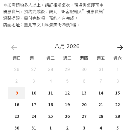
＊如需預約多人以上，請訂相鄰桌次，現場併桌即可＊
優惠資訊，預約完成後，請到LINE客服輸入”優惠資訊”
溫馨提醒，需付完款項，預約才有完成。
店面地址：臺北市文山區景美街26號2樓。
八月
2026
週日
週一
週二
週三
週四
週五
週六
26
27
28
29
30
31
1
2
3
4
5
6
7
8
9
10
11
12
13
14
15
16
17
18
19
20
21
22
23
24
25
26
27
28
29
30
31
1
2
3
4
5