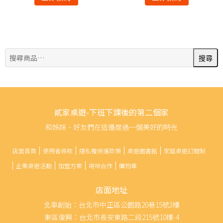
搜
搜尋
尋:
貳家桌遊-下班下課後的第二個家
和姊妹、好友們在這邊度過一個美好的時光
店面首頁
使用者條款
隱私權保護政策
桌遊圖書館
家庭桌遊訂閱制
企業桌遊活動
加盟方案
場地合作
購物車
店面地址
北車創始：台北市中正區公園路20巷15號3樓
東區復興：台北市長安東路二段215號10樓-4