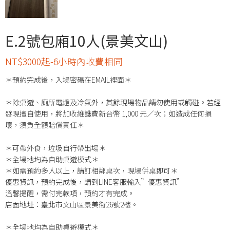
E.2號包廂10人(景美文山)
NT$3000起-6小時內收費相同
＊預約完成後，入場密碼在EMAIL裡面＊
＊除桌遊、廁所電燈及冷氣外，其餘現場物品請勿使用或觸碰。若經
發現擅自使用，將加收維護費新台幣 1,000 元／次；如造成任何損
壞，須負全額賠償責任＊
＊可帶外食，垃圾自行帶出場＊
＊全場地均為自助桌遊模式＊
＊如需預約多人以上，請訂相鄰桌次，現場併桌即可＊
優惠資訊，預約完成後，請到LINE客服輸入”優惠資訊”
溫馨提醒，需付完款項，預約才有完成。
店面地址：臺北市文山區景美街26號2樓。
＊全場地均為自助桌遊模式＊