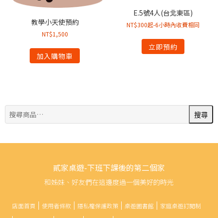
E.5號4人(台北東區)
教學小天使預約
NT$300起-6小時內收費相同
NT$
1,500
立即預約
加入購物車
搜
搜尋
尋:
貳家桌遊-下班下課後的第二個家
和姊妹、好友們在這邊度過一個美好的時光
店面首頁
使用者條款
隱私權保護政策
桌遊圖書館
家庭桌遊訂閱制