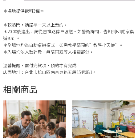
＊場地提供飲料3罐＊
＊較熱門，請提早一天以上預約。
＊20:00後進出，請從吉祥路停車坡道。如警衛詢問，告知到B1貳家桌
遊即可。
＊全場地均為自助桌遊模式，如需教學請預約”教學小天使”。
＊入場均依人數計費，無陪同或等人相關部分。
溫馨提醒，需付完款項，預約才有完成。
店面地址：台北市松山區南京東路五段154號B1。
相關商品