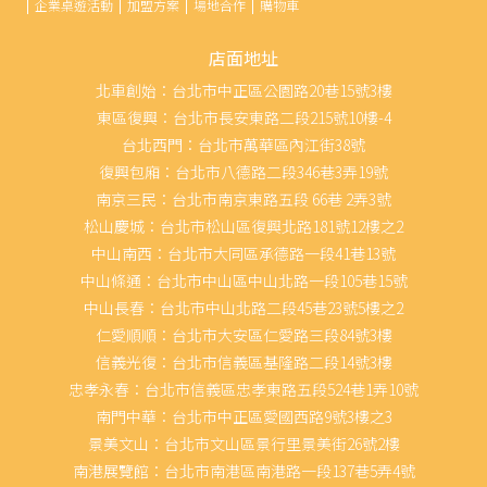
企業桌遊活動
加盟方案
場地合作
購物車
店面地址
北車創始：台北市中正區公園路20巷15號3樓
東區復興：台北市長安東路二段215號10樓-4
台北西門：台北市萬華區內江街38號
復興包廂：台北市八德路二段346巷3弄19號
南京三民：台北市南京東路五段 66巷 2弄3號
松山慶城：台北市松山區復興北路181號12樓之2
中山南西：台北市大同區承德路一段41巷13號
中山條通：台北市中山區中山北路一段105巷15號
中山長春：台北市中山北路二段45巷23號5樓之2
仁愛順順：台北市大安區仁愛路三段84號3樓
信義光復：台北市信義區基隆路二段14號3樓
忠孝永春：台北市信義區忠孝東路五段524巷1弄10號
南門中華：台北市中正區愛國西路9號3樓之3
景美文山：台北市文山區景行里景美街26號2樓
南港展覽館：台北市南港區南港路一段137巷5弄4號