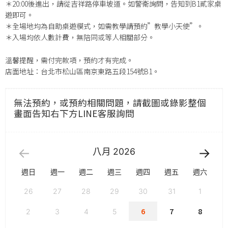
＊20:00後進出，請從吉祥路停車坡道。如警衛詢問，告知到B1貳家桌
遊即可。
＊全場地均為自助桌遊模式，如需教學請預約”教學小天使”。
＊入場均依人數計費，無陪同或等人相關部分。
溫馨提醒，需付完款項，預約才有完成。
店面地址：台北市松山區南京東路五段154號B1。
無法預約，或預約相關問題，請截圖或錄影整個
畫面告知右下方LINE客服詢問
八月
2026
週日
週一
週二
週三
週四
週五
週六
26
27
28
29
30
31
1
6
7
8
2
3
4
5