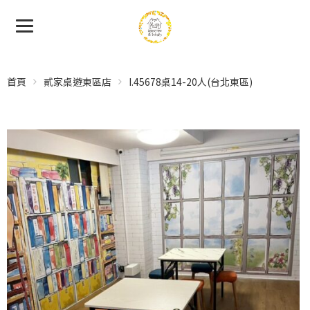
首頁
貳家桌遊東區店
I.45678桌14-20人(台北東區)