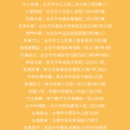
中山長春：台北市中山北路二段45巷23號5樓之2
仁愛順順：台北市大安區仁愛路三段84號3樓
信義光復：台北市信義區基隆路二段14號3樓
忠孝永春：台北市信義區忠孝東路五段524巷1弄10號
南門中華：台北市中正區愛國西路9號3樓之3
景美文山：台北市文山區景行里景美街26號2樓
南港展覽館：台北市南港區南港路一段137巷5弄4號
內湖成功：台北市內湖區成功路四段61巷8弄6號B1
新店北新：新北市新店區北新路二段230-1號
板橋民權：新北市板橋區民權路202巷7弄2號B1
中和中興翡麗：新北市中和區中興街222號
新埔民生：新北板橋文化路一段270巷3弄42號
桃園三民：桃園市桃園區三民路三段55號
竹北東興：新竹縣竹北市東興路一段1366號
台中科博館：台中市西區臺灣大道二段349號
台南車站：台南市中西區中山路193號
台南東寧：台南市東區東寧路429號2F
高雄愛河：高雄市苓雅區海邊路105號光榮碼頭