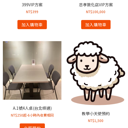
399VIP方案
忠孝敦化店VIP方案
NT$
399
NT$
100,000
加入購物車
加入購物車
A.1號4人桌(台北條通)
教學小天使預約
NT$250起-6小時內收費相同
NT$
1,500
立即預約