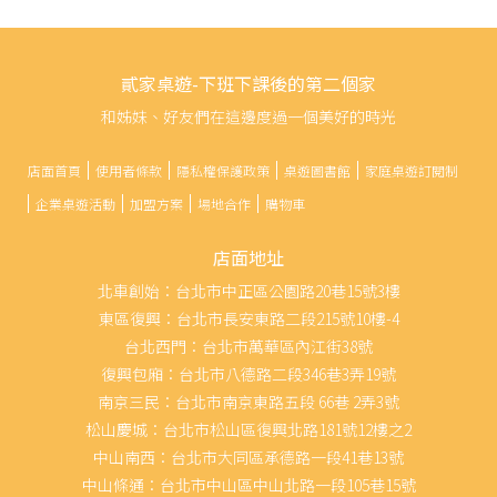
貳家桌遊-下班下課後的第二個家
和姊妹、好友們在這邊度過一個美好的時光
店面首頁
使用者條款
隱私權保護政策
桌遊圖書館
家庭桌遊訂閱制
企業桌遊活動
加盟方案
場地合作
購物車
店面地址
北車創始：台北市中正區公園路20巷15號3樓
東區復興：台北市長安東路二段215號10樓-4
台北西門：台北市萬華區內江街38號
復興包廂：台北市八德路二段346巷3弄19號
南京三民：台北市南京東路五段 66巷 2弄3號
松山慶城：台北市松山區復興北路181號12樓之2
中山南西：台北市大同區承德路一段41巷13號
中山條通：台北市中山區中山北路一段105巷15號