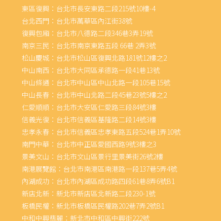
東區復興：台北市長安東路二段215號10樓-4
台北西門：台北市萬華區內江街38號
復興包廂：台北市八德路二段346巷3弄19號
南京三民：台北市南京東路五段 66巷 2弄3號
松山慶城：台北市松山區復興北路181號12樓之2
中山南西：台北市大同區承德路一段41巷13號
中山條通：台北市中山區中山北路一段105巷15號
中山長春：台北市中山北路二段45巷23號5樓之2
仁愛順順：台北市大安區仁愛路三段84號3樓
信義光復：台北市信義區基隆路二段14號3樓
忠孝永春：台北市信義區忠孝東路五段524巷1弄10號
南門中華：台北市中正區愛國西路9號3樓之3
景美文山：台北市文山區景行里景美街26號2樓
南港展覽館：台北市南港區南港路一段137巷5弄4號
內湖成功：台北市內湖區成功路四段61巷8弄6號B1
新店北新：新北市新店區北新路二段230-1號
板橋民權：新北市板橋區民權路202巷7弄2號B1
中和中興翡麗：新北市中和區中興街222號