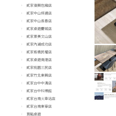
貳家復興包廂店
貳家中山條通店
貳家中山長春店
貳家桌遊慶城店
貳家景美文山店
貳家內湖成功店
貳家板橋民權店
貳家桌遊南港店
貳家桃園三民店
貳家竹北東興店
貳家台中中清店
貳家台中科博館
貳家台南火車站店
貳家台南東寧店
買點桌遊