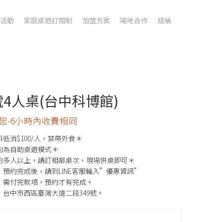
活動
家庭桌遊訂閱制
加盟方案
場地合作
結帳
2號4人桌(台中科博館)
00起-6小時內收費相同
低消$100/人，禁帶外食＊
均為自助桌遊模式＊
約多人以上，請訂相鄰桌次，現場併桌即可＊
預約完成後，請到LINE客服輸入”優惠資訊”
，需付完款項，預約才有完成。
：台中市西區臺灣大道二段349號。