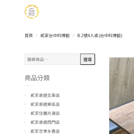
首頁
貳家台中科博館
B.2號4人桌(台中科博館)
搜
搜尋
尋:
商品分類
貳家桌遊北車店
貳家桌遊東區店
貳家信義光復店
貳家桌遊西門店
貳家忠孝永春店