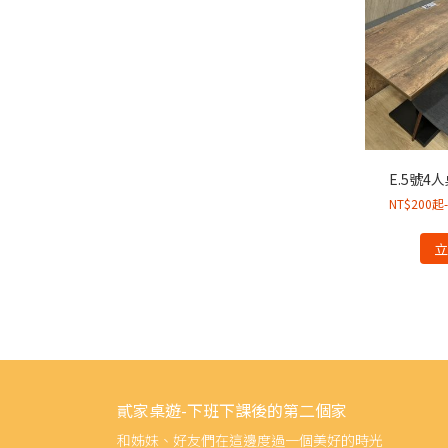
E.5號4
NT$200
貳家桌遊-下班下課後的第二個家
和姊妹、好友們在這邊度過一個美好的時光