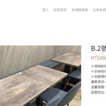
登入
店面首頁
桌遊圖書館
企業桌遊
B.
NT$2
＊現場飲料
＊全場地
＊如需預
優惠資訊，
溫馨提醒
店面地址