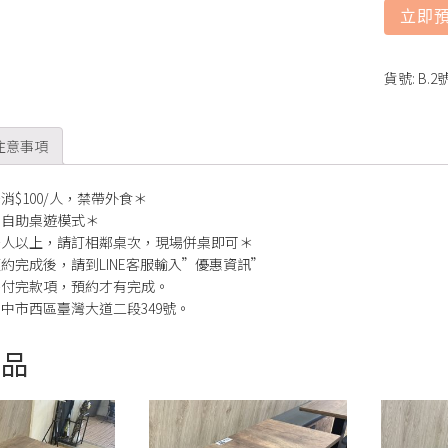
立即
貨號:
B.
注意事項
消$100/人，禁帶外食＊
為自助桌遊模式＊
多人以上，請訂相鄰桌次，現場併桌即可＊
約完成後，請到LINE客服輸入”優惠資訊”
需付完款項，預約才有完成。
中市西區臺灣大道二段349號。
商品