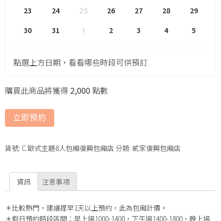
23
24
26
27
28
29
25
30
31
2
3
4
5
1
點選上方日期，看看哪些時段可供預訂
購買此商品將獲得
2,000
點數
立即預約
貨號:
C.歐式主題8人包廂復興包廂店
分類:
貳家復興包廂店
資訊
注意事項
＊比較熱門，建議提早1天以上預約，此為包廂計價。
＊假日預約時段區間：早上場1000-1400，下午場1400-1800，晚上場