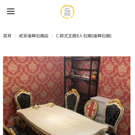
首頁
貳家復興包廂店
C.歐式主題8人包廂(復興包廂)