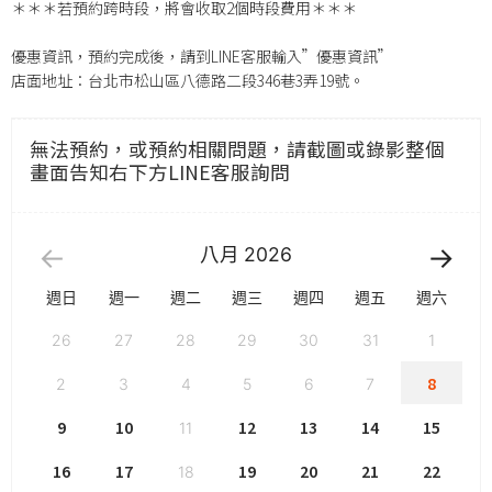
＊＊＊若預約跨時段，將會收取2個時段費用＊＊＊
優惠資訊，預約完成後，請到LINE客服輸入”優惠資訊”
店面地址：台北市松山區八德路二段346巷3弄19號。
無法預約，或預約相關問題，請截圖或錄影整個
畫面告知右下方LINE客服詢問
八月
2026
週日
週一
週二
週三
週四
週五
週六
26
27
28
29
30
31
1
8
2
3
4
5
6
7
9
10
12
13
14
15
11
16
17
19
20
21
22
18