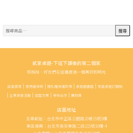
搜
搜尋
尋:
貳家桌遊-下班下課後的第二個家
和姊妹、好友們在這邊度過一個美好的時光
店面首頁
使用者條款
隱私權保護政策
桌遊圖書館
家庭桌遊訂閱制
企業桌遊活動
加盟方案
場地合作
購物車
店面地址
北車創始：台北市中正區公園路20巷15號3樓
東區復興：台北市長安東路二段215號10樓-4