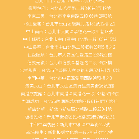
台北西門：台北市萬華區內江街38號
復興包廂：台北市八德路二段346巷3弄19號
南京三民：台北市南京東路五段 66巷 2弄3號
松山慶城：台北市松山區復興北路181號12樓之2
中山南西：台北市大同區承德路一段41巷13號
中山條通：台北市中山區中山北路一段105巷15號
中山長春：台北市中山北路二段45巷23號5樓之2
仁愛順順：台北市大安區仁愛路三段84號3樓
信義光復：台北市信義區基隆路二段14號3樓
忠孝永春：台北市信義區忠孝東路五段524巷1弄10號
南門中華：台北市中正區愛國西路9號3樓之3
景美文山：台北市文山區景行里景美街26號2樓
南港展覽館：台北市南港區南港路一段137巷5弄4號
內湖成功：台北市內湖區成功路四段61巷8弄6號B1
新店北新：新北市新店區北新路二段230-1號
板橋民權：新北市板橋區民權路202巷7弄2號B1
中和中興翡麗：新北市中和區中興街222號
新埔民生：新北板橋文化路一段270巷3弄42號